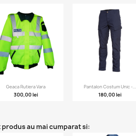
Vizualizare rapida
Vizualizare rapida


Geaca Rutiera Vara
Pantalon Costum Unic -..
300,00 lei
180,00 lei
t produs au mai cumparat si: