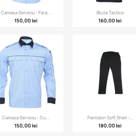
Vizualizare rapida
Vizualizare rapida


Camasa Serviciu - Fara...
Bluza Tactica
150,00 lei
160,00 lei
Vizualizare rapida
Vizualizare rapida


Camasa Serviciu - Cu...
Pantalon Soft Shell -...
150,00 lei
180,00 lei