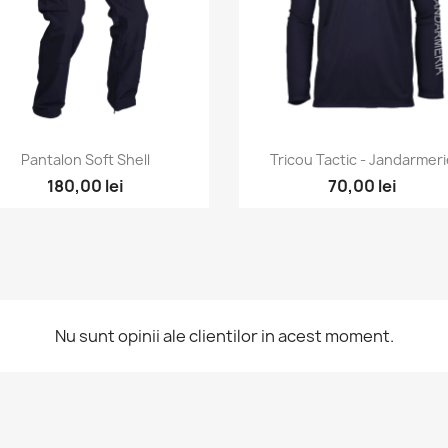
Vizualizare rapida
Vizualizare rapida


Pantalon Soft Shell
Tricou Tactic - Jandarmer
180,00 lei
70,00 lei
Nu sunt opinii ale clientilor in acest moment.