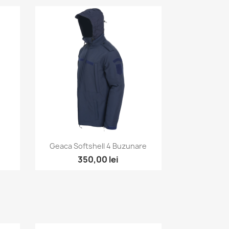
Vizualizare rapida

.
Geaca Softshell 4 Buzunare
350,00 lei