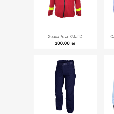
Vizualizare rapida

Geaca Polar SMURD
C
200,00 lei