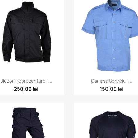
Vizualizare rapida
Vizualizare rapida


Bluzon Reprezentare -...
Camasa Serviciu -...
250,00 lei
150,00 lei