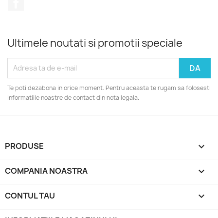
Facebook
Ultimele noutati si promotii speciale
Te poti dezabona in orice moment. Pentru aceasta te rugam sa folosesti
informatiile noastre de contact din nota legala.
PRODUSE

COMPANIA NOASTRA

CONTUL TAU
