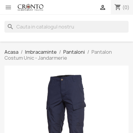
shopping_cart


(0)
search
Acasa
Imbracaminte
Pantaloni
Pantalon
Costum Unic - Jandarmerie