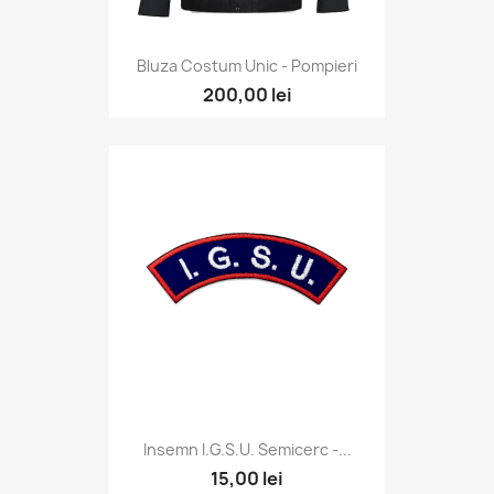
Bluza Costum Unic - Pompieri
200,00 lei
Insemn I.G.S.U. Semicerc -...
15,00 lei