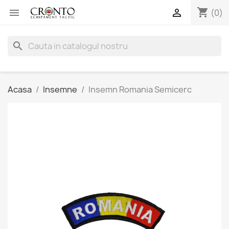
shopping_cart


(0)
search
Acasa
Insemne
Insemn Romania Semicerc