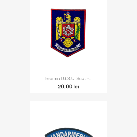
Insemn I.G.S.U. Scut -...
20,00 lei