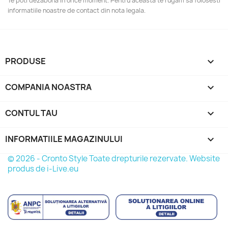
Te poti dezabona in orice moment. Pentru aceasta te rugam sa folosesti
informatiile noastre de contact din nota legala.
PRODUSE

COMPANIA NOASTRA

CONTUL TAU

INFORMATIILE MAGAZINULUI
keyboard_arrow_down
© 2026 - Cronto Style Toate drepturile rezervate. Website
produs de i-Live.eu