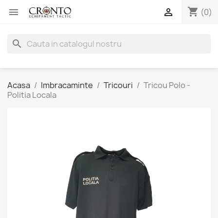
shopping_cart


(0)
search
Acasa
Imbracaminte
Tricouri
Tricou Polo -
Politia Locala