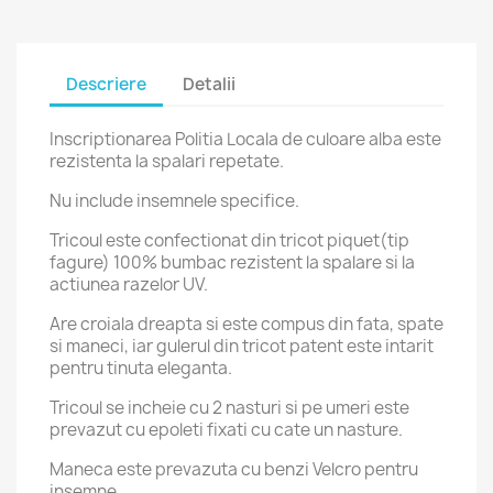
Descriere
Detalii
Inscriptionarea Politia Locala de culoare alba este
rezistenta la spalari repetate.
Nu include insemnele specifice.
Tricoul este confectionat din tricot piquet(tip
fagure) 100% bumbac rezistent la spalare si la
actiunea razelor UV.
Are croiala dreapta si este compus din fata, spate
si maneci, iar gulerul din tricot patent este intarit
pentru tinuta eleganta.
Tricoul se incheie cu 2 nasturi si pe umeri este
prevazut cu epoleti fixati cu cate un nasture.
Maneca este prevazuta cu benzi Velcro pentru
insemne.