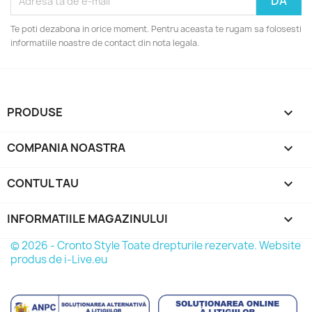
Te poti dezabona in orice moment. Pentru aceasta te rugam sa folosesti
informatiile noastre de contact din nota legala.
PRODUSE

COMPANIA NOASTRA

CONTUL TAU

INFORMATIILE MAGAZINULUI
keyboard_arrow_down
© 2026 - Cronto Style Toate drepturile rezervate. Website
produs de i-Live.eu