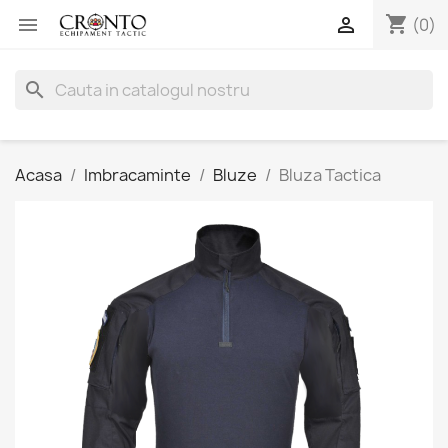
shopping_cart


(0)
search
Acasa
Imbracaminte
Bluze
Bluza Tactica