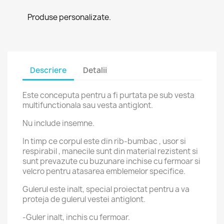
Produse personalizate.
Descriere
Detalii
Este conceputa pentru a fi purtata pe sub vesta
multifunctionala sau vesta antiglont.
Nu include insemne.
In timp ce corpul este din rib-bumbac , usor si
respirabil , manecile sunt din material rezistent si
sunt prevazute cu buzunare inchise cu fermoar si
velcro pentru atasarea emblemelor specifice.
Gulerul este inalt, special proiectat pentru a va
proteja de gulerul vestei antiglont.
-Guler inalt, inchis cu fermoar.