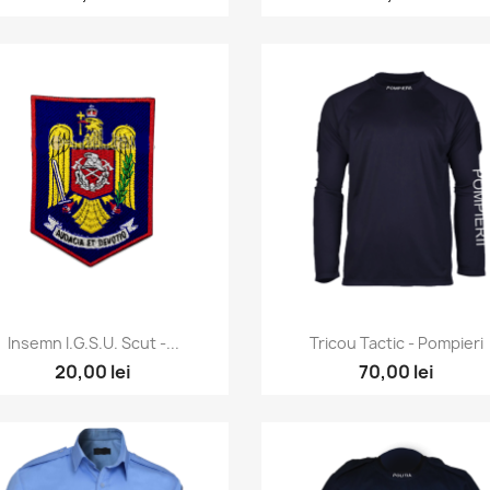
Vizualizare rapida
Vizualizare rapida


Insemn I.G.S.U. Scut -...
Tricou Tactic - Pompieri
20,00 lei
70,00 lei