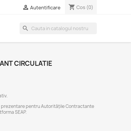
shopping_cart

Cos
(0)
Autentificare
search
ANT CIRCULATIE
tiv.
 prezentare pentru Autoritățile Contractante
latforma SEAP.