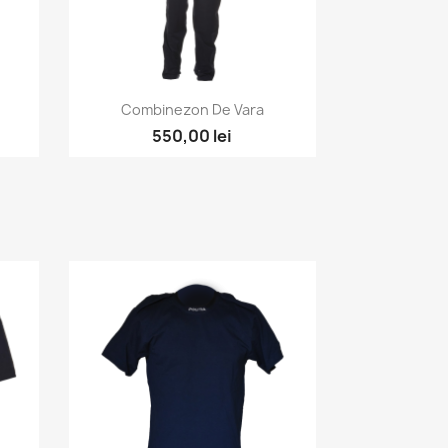
Vizualizare rapida

Combinezon De Vara
550,00 lei