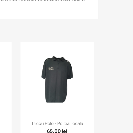
Vizualizare rapida

Tricou Polo - Politia Locala
65,00 lei