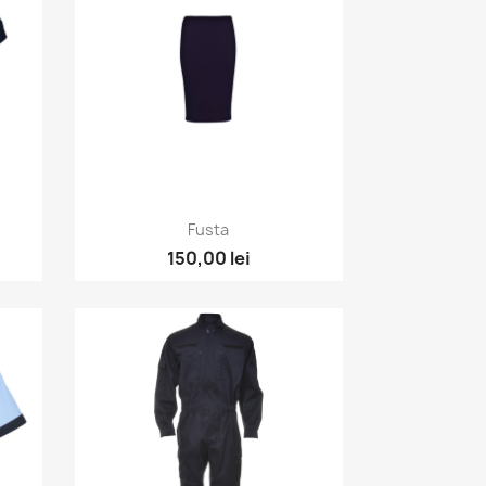
Vizualizare rapida

Fusta
150,00 lei