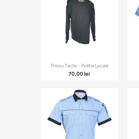
Vizualizare rapida

Tricou Tactic - Politia Locala
70,00 lei