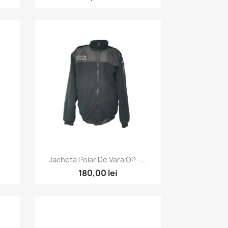
Vizualizare rapida

Jacheta Polar De Vara OP -...
180,00 lei