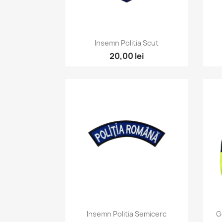
Vizualizare rapida

Insemn Politia Scut
20,00 lei
Vizualizare rapida

Insemn Politia Semicerc
G