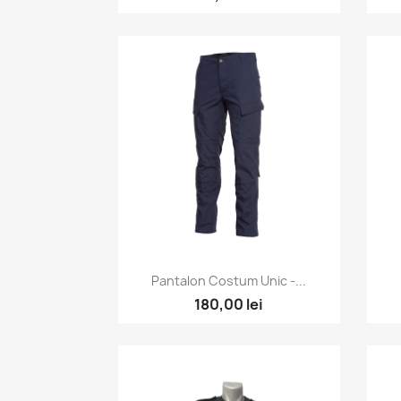
Vizualizare rapida

Pantalon Costum Unic -...
180,00 lei