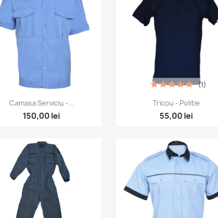
(1)
Vizualizare rapida
Vizualizare rapida


Camasa Serviciu -...
Tricou - Politie
150,00 lei
55,00 lei