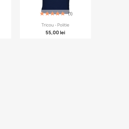
(1)
Vizualizare rapida

Tricou - Politie
55,00 lei