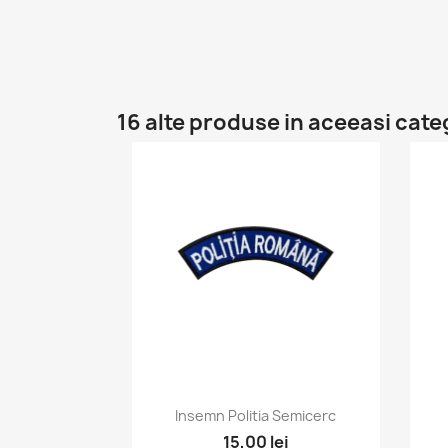
16 alte produse in aceeasi cate
Vizualizare rapida

Insemn Politia Semicerc
15,00 lei