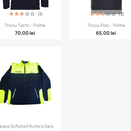
(1)
(3)
Vizualizare rapida
Vizualizare rapida


Tricou Tactic - Politie
Tricou Polo - Politie
70,00 lei
65,00 lei
Vizualizare rapida

eaca Softshell Rutiera Vara