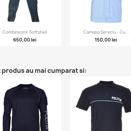
Vizualizare rapida
Vizualizare rapida


Combinezon Softshell
Camasa Serviciu - Cu...
650,00 lei
150,00 lei
t produs au mai cumparat si: