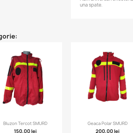
una spate.
gorie:
Vizualizare rapida
Vizualizare rapida


Bluzon Tercot SMURD
Geaca Polar SMURD
150,00 lei
200,00 lei