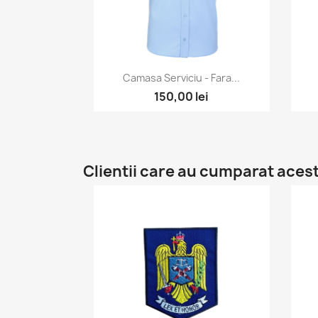
Vizualizare rapida

Camasa Serviciu - Fara...
150,00 lei
Clientii care au cumparat aces