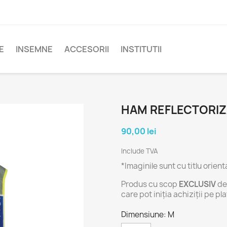
E
INSEMNE
ACCESORII
INSTITUTII
HAM REFLECTORIZ
90,00 lei
Include TVA
*Imaginile sunt cu titlu orienta
Produs cu scop
EXCLUSIV
de
care pot iniția achiziții pe p
Dimensiune: M