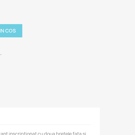
IN COS
.
ant inscriptionat cu doua bretele fata si